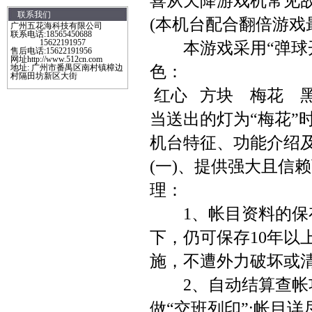
喜从天降游戏机常见
联系我们
(本机台配合翻倍游戏最
广州五花海科技有限公司
联系电话:18565450688
15622191957
本游戏采用“弹球开
售后电话:15622191956
网址http://www.512cn.com
地址: 广州市番禺区南村镇樟边
色：
村隔田坊新区大街
红心 方块 梅花 
当送出的灯为“梅花”
机台特征、功能介绍
(一)、提供强大且信
理：
1、帐目资料的保存
下，仍可保存10年以
施，不遭外力破坏或
2、自动结算查帐功
做“交班列印”;帐目详