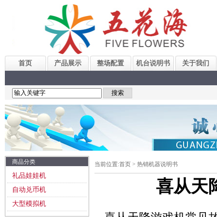
首页
产品展示
整场配置
机台说明书
关于我们
商品分类
当前位置:
首页
>
热销机器说明书
礼品娃娃机
喜从天
自动兑币机
大型模拟机