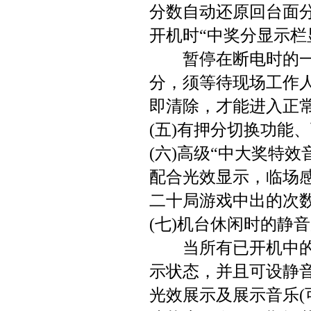
分数自动还原回台面
开机时“中奖分显示栏
暂停在断电时的一切
分，须等待现场工作人
即清除，才能进入正
(五)有押分切换功能、
(六)高级“中大奖特效
配合光效显示，临场
二十局游戏中出的次
(七)机台休闲时的静
当所有已开机中的分
示状态，并且可设静
光效展示及展示音乐(