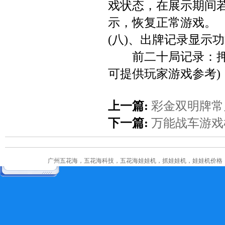
戏状态，在展示期间
示，恢复正常游戏。
(八)、出牌记录显示
前二十局记录：押分
可提供玩家游戏参考)
上一篇:
彩金双明牌常
下一篇:
万能战车游戏
广州五花海，五花海科技，五花海娃娃机，抓娃娃机，娃娃机价格，娃娃机多