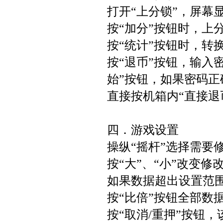
打开“上分锁”，屏幕
按“加分”按钮时，上
按“统计”按钮时，转
按“退币”按钮，输入
始”按钮，如果密码正
直接按机箱内“直接退
四．游戏设置
操纵“摇杆”选择需要
按“大”、“小”改变修
如果数据超出设置范
按“比倍”按钮全部数
按“取消/重押”按钮