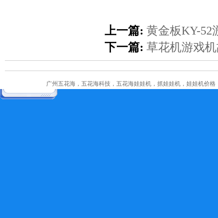
上一篇:
黄金板KY-5
下一篇:
草花机游戏机
广州五花海，五花海科技，五花海娃娃机，抓娃娃机，娃娃机价格，娃娃机多